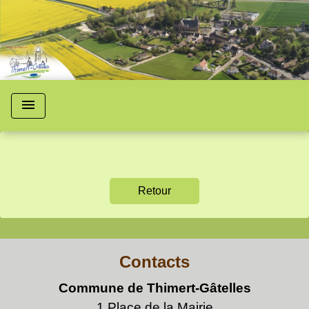
menu
Retour
Contacts
Commune de Thimert-Gâtelles
1 Place de la Mairie