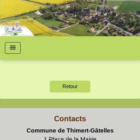
menu
Retour
Contacts
Commune de Thimert-Gâtelles
1 Place de la Mairie