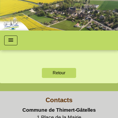
menu
Retour
Contacts
Commune de Thimert-Gâtelles
1 Place de la Mairie