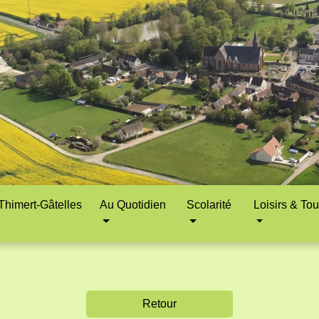
himert-Gâtelles
Au Quotidien
Scolarité
Loisirs & To
Retour