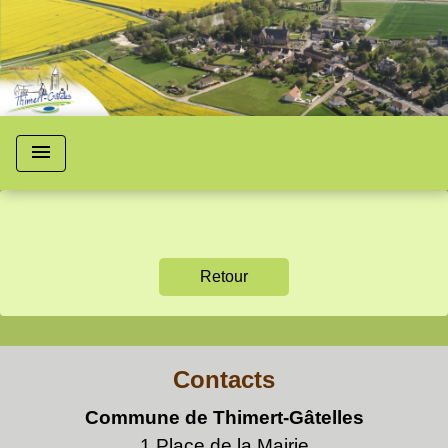
menu
Retour
Contacts
Commune de Thimert-Gâtelles
1 Place de la Mairie