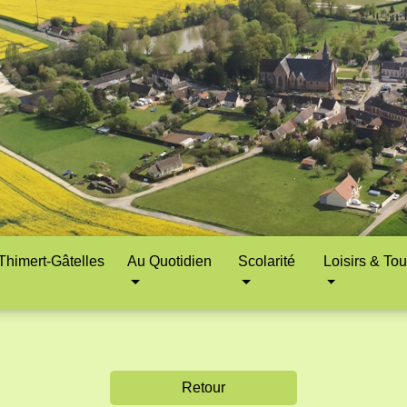
himert-Gâtelles
Au Quotidien
Scolarité
Loisirs & To
Retour