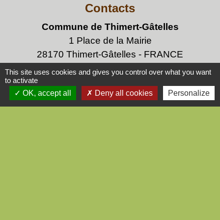
Contacts
Commune de Thimert-Gâtelles
1 Place de la Mairie
28170 Thimert-Gâtelles - FRANCE
+33 2 37 51 60 91
This site uses cookies and gives you control over what you want
to activate
Contact par formulaire
OK, accept all
Deny all cookies
Personalize
Mentions légales
-
Politique de confidentialité
-
Accessibilité
-
Plan du site
-
Gestion des cookies
Site créé en partenariat avec Réseau des Communes