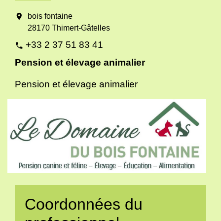
location_on
bois fontaine
28170 Thimert-Gâtelles
+33 2 37 51 83 41
phone
Pension et élevage animalier
Pension et élevage animalier
Coordonnées du