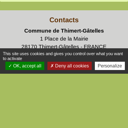
Contacts
Commune de Thimert-Gâtelles
1 Place de la Mairie
28170 Thimert-Gâtelles - FRANCE
This site uses cookies and gives you control over what you want
+33 2 37 51 60 91
to activate
Contact par formulaire
OK, accept all
Deny all cookies
Personalize
Mentions légales
-
Politique de confidentialité
-
Accessibilité
-
Plan du site
-
Gestion des cookies