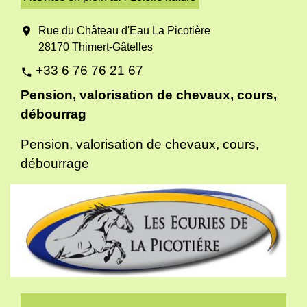
location_on
Rue du Château d'Eau La Picotière
28170 Thimert-Gâtelles
+33 6 76 76 21 67
phone
Pension, valorisation de chevaux, cours,
débourrag
Pension, valorisation de chevaux, cours,
débourrage